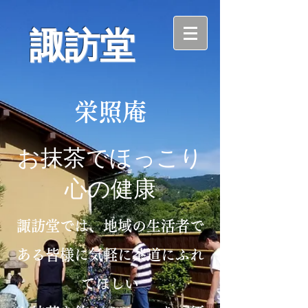
​諏訪堂
栄照庵
お抹茶でほっこり
心の健康
諏訪堂では、地域の生活者で
ある皆様に気軽に茶道にふれ
てほしい