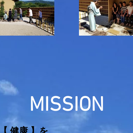
​MISSION
【 健康 】を