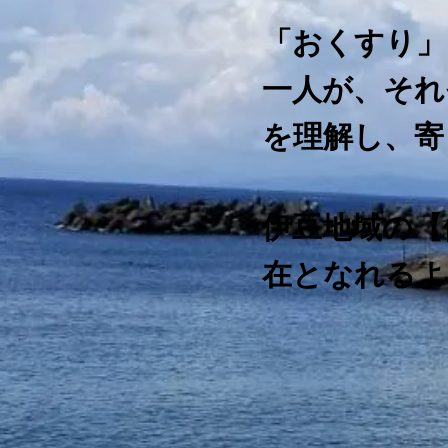
「おくすり」
一人が、それ
を理解し、寄
伊豆地域の【
在となれるよ