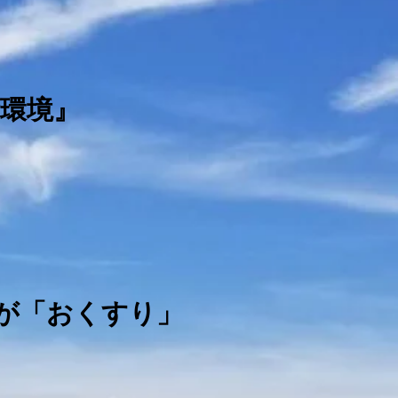
環境』
堂が「おくすり」